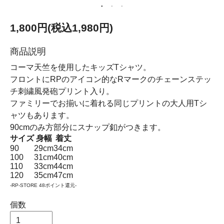
1,800円(税込1,980円)
商品説明
コーマ天竺を使用したキッズTシャツ。
フロントにRPのアイコン的なRマークのチェーンステッ
チ刺繍風発砲プリント入り。
ファミリーでお揃いに着れる同じプリントの大人用Tシ
ャツもあります。
90cmのみ方部分にスナップ釦がつきます。
サイズ
身幅
着丈
90
29cm
34cm
100
31cm
40cm
110
33cm
44cm
120
35cm
47cm
-RP-STORE 48ポイント還元-
個数