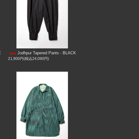
E
Jodhpur Tapered Pants - BLACK
21,900円(税込24,090円)