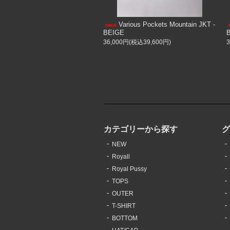
Various Pockets Mountain JKT -
BEIGE
36,000円(税込39,600円)
カテゴリーから探す
NEW
Royall
Royal Pussy
TOPS
OUTER
T-SHIRT
BOTTOM