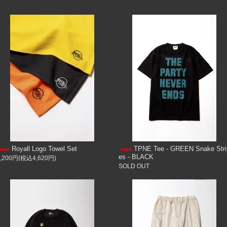
Royall Logo Towel Set
TPNE Tee - GREEN Snake Stri
es - BLACK
4,200円(税込4,620円)
SOLD OUT